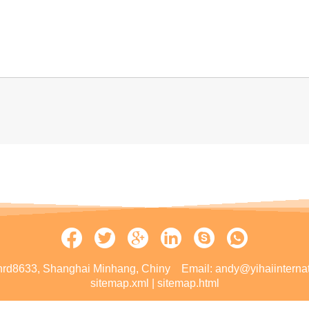
rd8633, Shanghai Minhang, Chiny
Email:
andy@yihaiinterna
sitemap.xml
|
sitemap.html