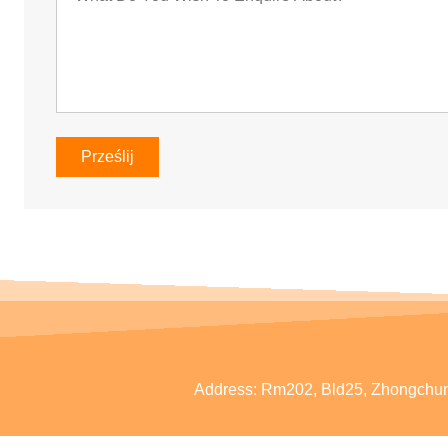
Prześlij
Address:
Rm202, Bld25, Zhongchun