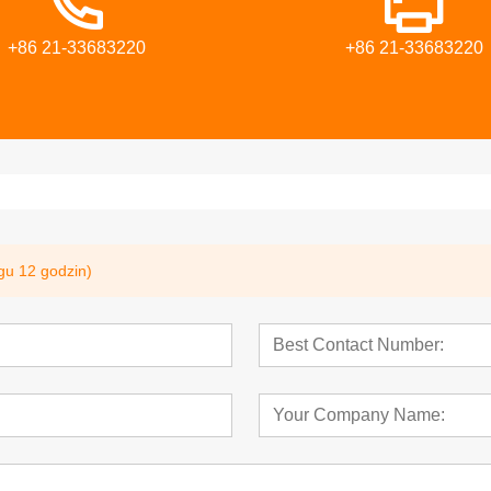
+86 21-33683220
+86 21-33683220
gu 12 godzin)