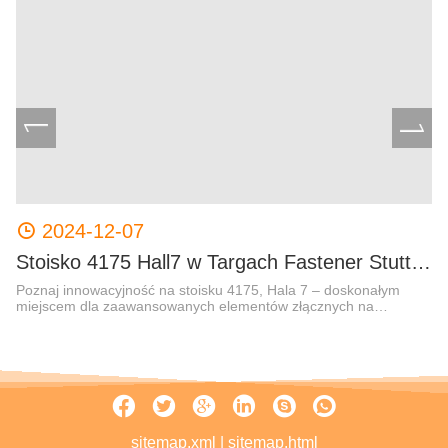
2024-12-07
34A: precyzyjne komponen
Stoisko 4175 Hall7 w Targach Fastener Stuttgart 2025
N
Poznaj innowacyjność na stoisku 4175, Hala 7 – doskonałym
Ni
miejscem dla zaawansowanych elementów złącznych na
za
Fastener Fair Stuttgart 2025.
sitemap.xml
|
sitemap.html